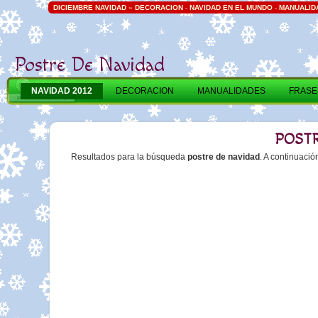
DICIEMBRE NAVIDAD
»
DECORACION
-
NAVIDAD EN EL MUNDO
-
MANUALID
Postre De Navidad
NAVIDAD 2012
DECORACION
MANUALIDADES
FRASE
POSTR
Resultados para la búsqueda
postre de navidad
. A continuaci