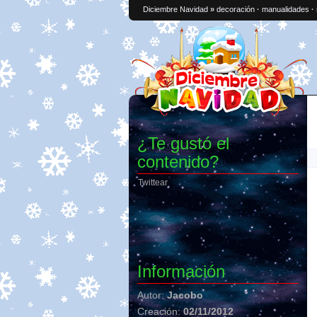
Diciembre Navidad
»
decoración
·
manualidades
·
¿Te gustó el
contenido?
Twittear
Información
Autor:
Jacobo
Creación:
02/11/2012