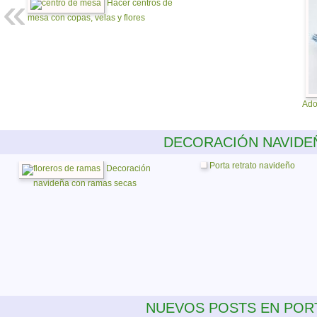
Hacer centros de
mesa con copas, velas y flores
Ado
DECORACIÓN NAVIDE
Porta retrato navideño
Decoración
navideña con ramas secas
NUEVOS POSTS EN POR