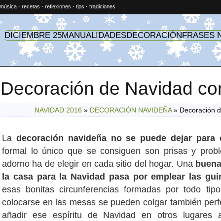
música
·
recetas
·
reflexiones
·
tips
·
tradiciones
DICIEMBRE 25
MANUALIDADES
DECORACIÓN
FRASES 
Decoración de Navidad co
NAVIDAD 2016
»
DECORACIÓN NAVIDEÑA
»
Decoración d
La
decoración navideña no se puede dejar para e
formal lo único que se consiguen son prisas y prob
adorno ha de elegir en cada sitio del hogar. Una
buena
la casa para la Navidad pasa por emplear las gui
esas bonitas circunferencias formadas por todo t
colocarse en las mesas se pueden colgar también per
añadir ese espíritu de Navidad en otros lugares