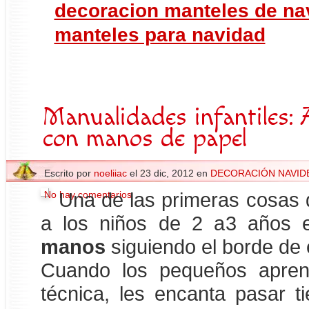
decoracion manteles de na
manteles para navidad
Manualidades infantiles: 
con manos de papel
Escrito por
noeliiac
el 23 dic, 2012 en
DECORACIÓN NAVID
No hay comentarios
Una de las primeras cosas 
a los niños de 2 a3 años
manos
siguiendo el borde de e
Cuando los pequeños aprend
técnica, les encanta pasar t