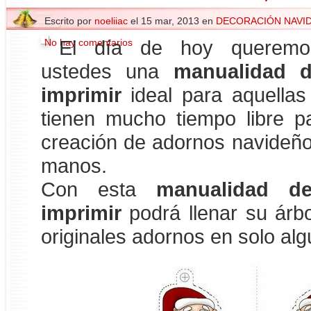
Escrito por
noeliiac
el 15 mar, 2013 en
DECORACIÓN NAVI
No hay comentarios
El día de hoy queremo
ustedes una
manualidad 
imprimir
ideal para aquella
tienen mucho tiempo libre pa
creación de adornos navideño
manos.
Con esta
manualidad d
imprimir
podrá llenar su árbo
originales adornos en solo al