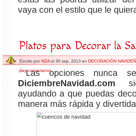
vaya con el estilo que le quiera
Platos para Decorar la S
Escrito por
NDA
el 30 sep, 2013 en
DECORACIÓN NAVIDEÑ
hay comentarios
Las opciones nunca s
DiciembreNavidad.com
sie
ayudando a que puedas decor
manera más rápida y divertida