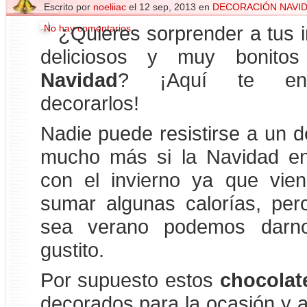
Escrito por
noeliiac
el 12 sep, 2013 en
DECORACIÓN NAVI
No hay comentarios
¿Quieres sorprender a tus 
deliciosos y muy bonit
Navidad
? ¡Aquí te en
decorarlos!
Nadie puede resistirse a un de
mucho más si la Navidad en
con el invierno ya que vie
sumar algunas calorías, pe
sea verano podemos darn
gustito.
Por supuesto estos
chocolat
decorados para la ocasión y 