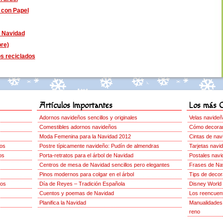
 con Papel
e Navidad
re)
s reciclados
Artículos Importantes
Los más 
Adornos navideños sencillos y originales
Velas navideñ
Comestibles adornos navideños
Cómo decorar 
Moda Femenina para la Navidad 2012
Cintas de nav
gos
Postre típicamente navideño: Pudín de almendras
Tarjetas navi
os
Porta-retratos para el árbol de Navidad
Postales navi
Centros de mesa de Navidad sencillos pero elegantes
Frases de Na
Pinos modernos para colgar en el árbol
Tips de decor
gos
Día de Reyes – Tradición Española
Disney World
Cuentos y poemas de Navidad
Los reencuent
Planifica la Navidad
Manualidades 
reno