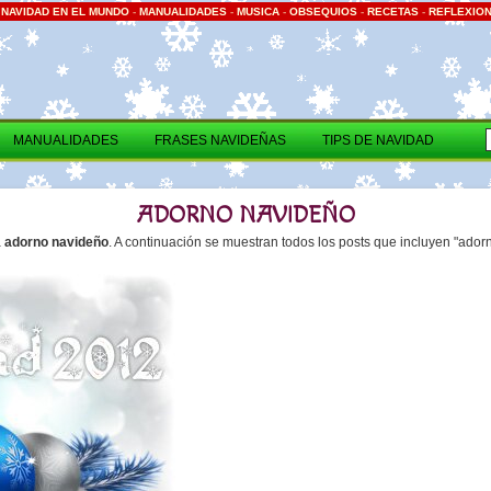
-
NAVIDAD EN EL MUNDO
-
MANUALIDADES
-
MUSICA
-
OBSEQUIOS
-
RECETAS
-
REFLEXIO
MANUALIDADES
FRASES NAVIDEÑAS
TIPS DE NAVIDAD
ADORNO NAVIDEÑO
a
adorno navideño
. A continuación se muestran todos los posts que incluyen "ador