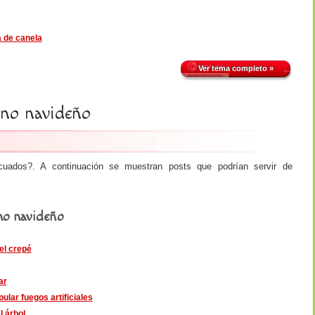
a de canela
Ver tema completo »
rno navideño
cuados?. A continuación se muestran posts que podrían servir de
no navideño
el crepé
ar
lar fuegos artificiales
l árbol