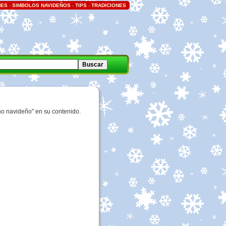
NES
-
SIMBOLOS NAVIDEÑOS
-
TIPS
-
TRADICIONES
no navideño" en su contenido.