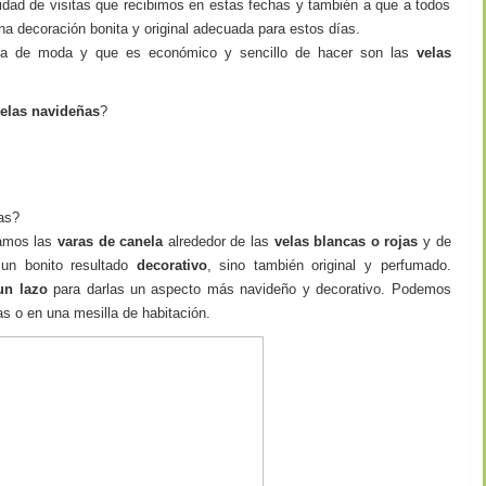
ntidad de visitas que recibimos en estas fechas y también a que a todos
a decoración bonita y original adecuada para estos días.
a de moda y que es económico y sencillo de hacer son las
velas
elas navideñas
?
as?
gamos las
varas de canela
alrededor de las
velas blancas o rojas
y de
un bonito resultado
decorativo
, sino también original y perfumado.
un lazo
para darlas un aspecto más navideño y decorativo. Podemos
s o en una mesilla de habitación.