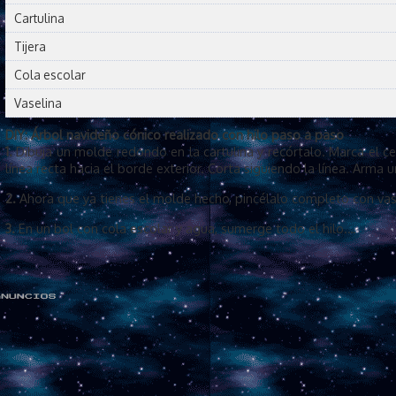
Cartulina
Tijera
Cola escolar
Vaselina
DIY: Árbol navideño cónico realizado con hilo paso a paso
1.
Dibuja un molde redondo en la cartulina y recórtalo. Marca el c
línea recta hacia el borde exterior. Corta siguiendo la línea. Arma 
2.
Ahora que ya tienes el molde hecho, pincélalo completo con vas
3.
En un bol con cola escolar y agua, sumerge todo el hilo.…