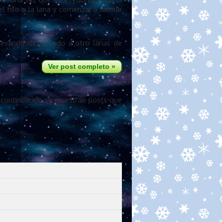
el hilo o la lana y comenzar a formar
llevando de un lado a otro lanas de
Ver post completo »
 continuación se muestran posts que