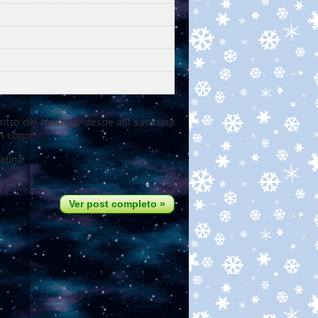
entro del mismo y desde allí saca una
un cono.
elina.
Ver post completo »