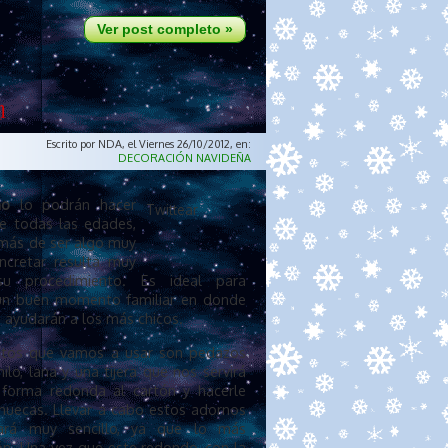
Ver post completo »
n
Escrito por NDA, el Viernes 26/10/2012, en:
DECORACIÓN NAVIDEÑA
no
lo podrán hacer
Twittear
e todas las edades,
más de ser algo muy
oncretar resulta muy
 su procedimiento. Es ideal para
un buen momento familiar en donde
 ayudarán a los más chicos.
tos que vamos a usar son pedazos
hilo, lana y una tijera que nos servirá
 forma redonda al cartón y hacerle
uecas. Llevar a cabo estos adornos
tará muy sencillo, ya que lo más
ón. Una vez que este redondo, con la