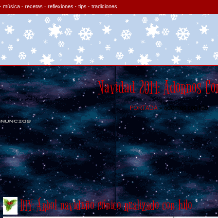
·
música
·
recetas
·
reflexiones
·
tips
·
tradiciones
Navidad 2014: Adornos Co
PORTADA
»
adornos con hilo
.
DIY: Árbol navideño cónico realizado con hilo