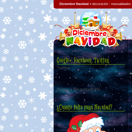
Diciembre Navidad
»
decoración
·
manualidades
Google+, Facebook, Twitter
Twittear
Seguir a @navidad2015
¿Cuanto falta para Navidad?