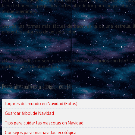
tijera le haremos pequeños cortes al rededor para luego colocar 
lo que queramos.
Una de las formas más fáciles de hacer es la de una
estrella
, 
diferentes colores o de un solo color.…
¿Los resultados no son los adecuados para
adornos con hilo
?. A
podrían servir de alternativa:
Posts alternativos a adornos con hilo
Lugares del mundo en Navidad (Fotos)
Guardar árbol de Navidad
Tips para cuidar las mascotas en Navidad
Consejos para una navidad ecológica