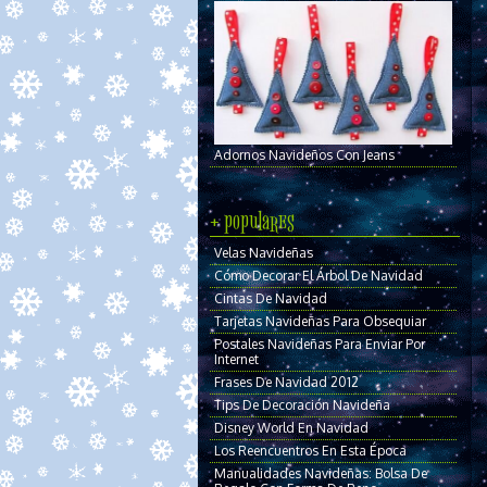
Adornos Navideños Con Jeans
+ populares
Velas Navideñas
Cómo Decorar El Árbol De Navidad
Cintas De Navidad
Tarjetas Navideñas Para Obsequiar
Postales Navideñas Para Enviar Por
Internet
Frases De Navidad 2012
Tips De Decoración Navideña
Disney World En Navidad
Los Reencuentros En Esta Época
Manualidades Navideñas: Bolsa De