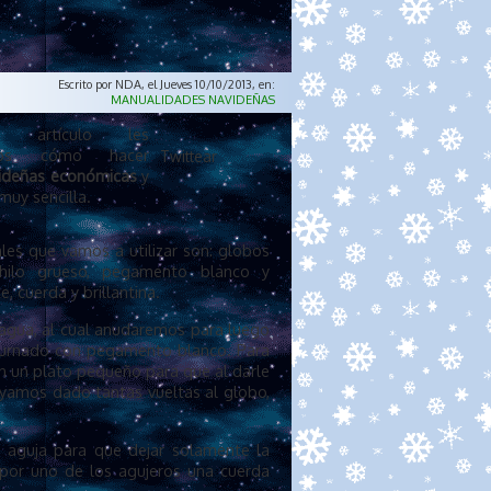
Escrito por NDA, el Jueves 10/10/2013, en:
MANUALIDADES NAVIDEÑAS
 artículo les
emos cómo hacer
Twittear
videñas económicas
y
uy sencilla.
les que vamos a utilizar son: globos
hilo grueso, pegamento blanco y
, cuerda y brillantina.
agua, al cual anudaremos para luego
adurnado con pegamento blanco. Para
en un plato pequeño para que al darle
ayamos dado tantas vueltas al globo,
 aguja para que dejar solamente la
por uno de los agujeros una cuerda