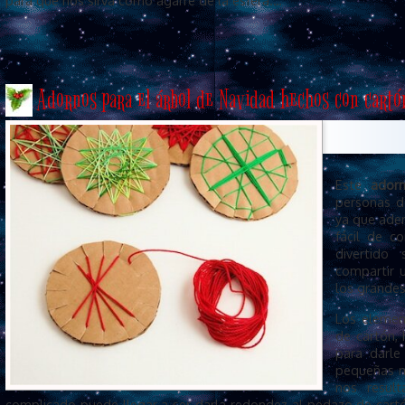
para que nos sirva como agarre de la esfera.…
Adornos para el árbol de Navidad hechos con cartó
Este
ador
personas d
ya que ade
fácil de c
divertido
compartir 
los grandes
Los elemen
de cartón, 
para darle
pequeñas m
nos resul
complicado puede llegar a ser darla redondez al pedazo de cart