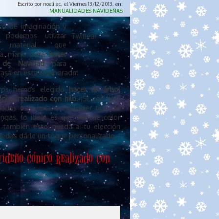
Escrito por noeliiac, el Viernes 13/12/2013, en:
MANUALIDADES NAVIDEÑAS
o de imaginación y
d podemos utilizar
Twittear
er material que
 a mano para
hacer
 de Navidad
para
casa en esta temporada.
ros hemos elegido
hacer un árbol
nico realizado con hilo.
¡Si, con hilo!
edes usar lana o cualquier tipo de
engas, lo ideal es que sea de color
 también esto queda a tu elección
uedas darle un toque personalizado.
videño cónico realizado con