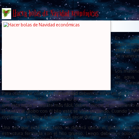
Hacer bolas de Navidad económicas
En este
explicar
esferas na
de manera m
Los materia
de agua, 
transparente
Para comenzar con esta
manualidad
debemos inflar un globo de 
ir colocándole el hilo grueso a su al rededor previamente emb
que esta tarea te resulte más fácil, debes colocar el pegamento 
la vuelta al globo con el hilo este se vaya pegando. Cuando le h
cortaremos el hilo y lo dejaremos secar durante un día.
Una vez que esté bien seco, se deberá quitar el globo con una
estructura formada con el hilo grueso. Luego debemos colocar 