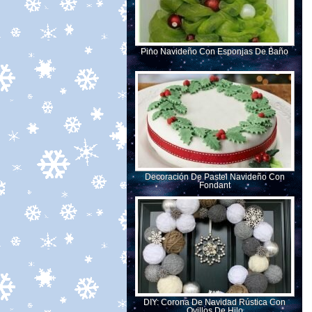
Pino Navideño Con Esponjas De Baño
Decoración De Pastel Navideño Con
Fondant
DIY: Corona De Navidad Rústica Con
Ovillos De Hilo