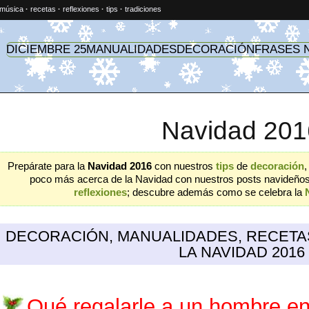
música
·
recetas
·
reflexiones
·
tips
·
tradiciones
DICIEMBRE 25
MANUALIDADES
DECORACIÓN
FRASES 
Navidad 201
Prepárate para la
Navidad 2016
con nuestros
tips
de
decoración
poco más acerca de la Navidad con nuestros posts navideño
reflexiones
; descubre además como se celebra la
DECORACIÓN, MANUALIDADES, RECETA
LA NAVIDAD 2016
Qué regalarle a un hombre e