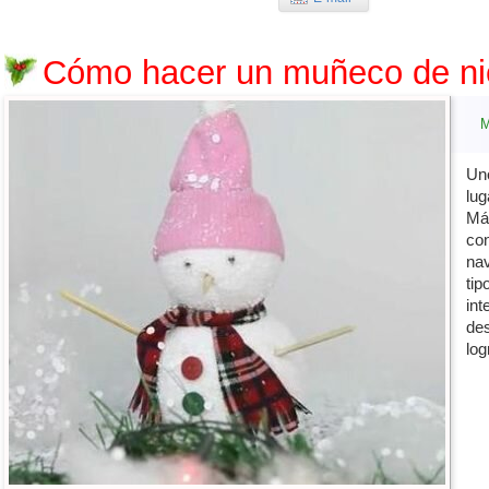
Cómo hacer un muñeco de ni
Uno
lug
Má
con
nav
tip
int
des
log