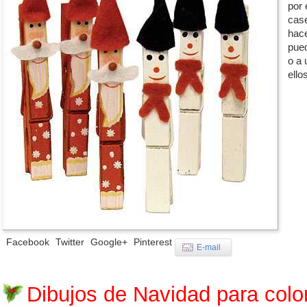
por 
case
hace
pued
o a 
ello
Facebook
Twitter
Google+
Pinterest
E-mail
Dibujos de Navidad para color