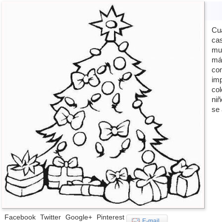
Cu
cas
mu
má
com
imp
col
niñ
se 
Facebook
Twitter
Google+
Pinterest
E-mail