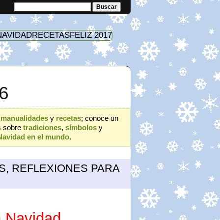
NAVIDAD
RECETAS
FELIZ 2017
6
,
manualidades
y
recetas
; conoce un
s sobre
tradiciones
,
símbolos
y
Navidad en el mundo
.
S, REFLEXIONES PARA
n Navidad