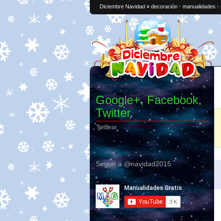
Diciembre Navidad
»
decoración
·
manualidades
·
Google+, Facebook,
Twitter
Twittear
Seguir a @navidad2015