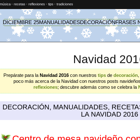
música
·
recetas
·
reflexiones
·
tips
·
tradiciones
DICIEMBRE 25
MANUALIDADES
DECORACIÓN
FRASES 
Navidad 201
Prepárate para la
Navidad 2016
con nuestros
tips
de
decoración
poco más acerca de la Navidad con nuestros posts navideño
reflexiones
; descubre además como se celebra la
DECORACIÓN, MANUALIDADES, RECETA
LA NAVIDAD 2016
Centro de mesa navideño con