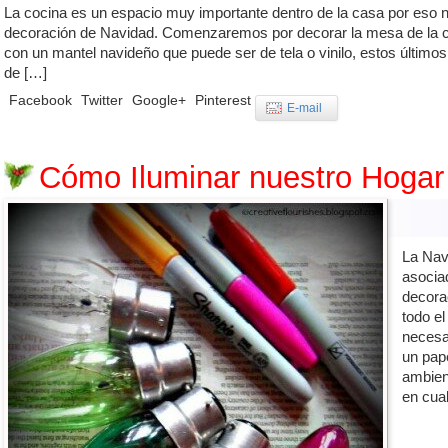
La cocina es un espacio muy importante dentro de la casa por eso n
decoración de Navidad. Comenzaremos por decorar la mesa de la c
con un mantel navideño que puede ser de tela o vinilo, estos últi
de […]
Facebook
Twitter
Google+
Pinterest
E-mail
Cómo Iluminar nuestro Hogar
La Nav
asocia
decora
todo el
necesar
un pap
ambient
en cua