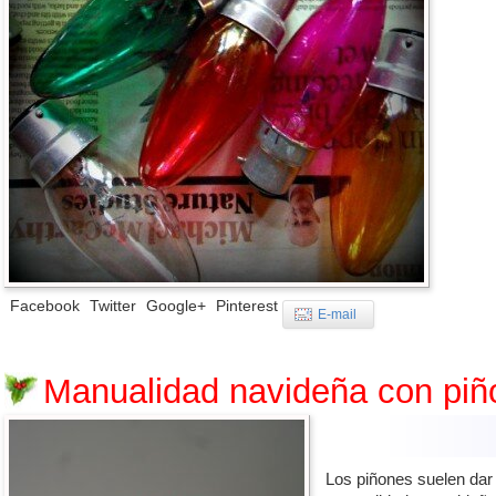
Facebook
Twitter
Google+
Pinterest
E-mail
Manualidad navideña con piñ
Los piñones suelen dar 