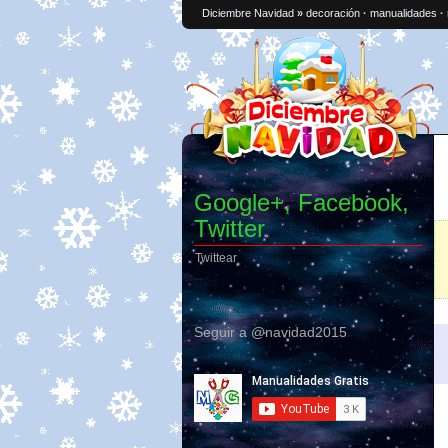
Diciembre Navidad
»
decoración
·
manualidades
·
Google+, Facebook,
Twitter
Twittear
Seguir a @navidad2015