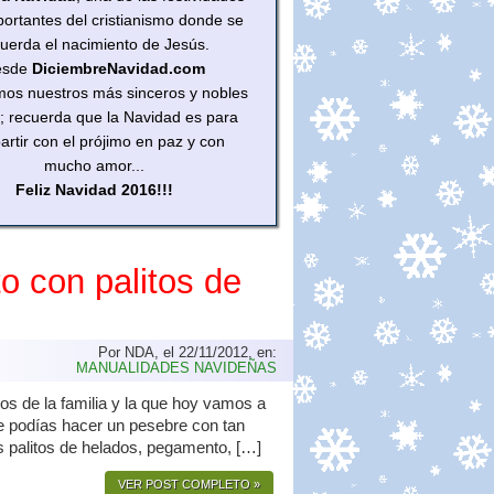
ortantes del cristianismo donde se
cuerda el nacimiento de Jesús.
esde
DiciembreNavidad.com
mos nuestros más sinceros y nobles
; recuerda que la Navidad es para
rtir con el prójimo en paz y con
mucho amor...
Feliz Navidad 2016!!!
 con palitos de
Por NDA, el 22/11/2012, en:
MANUALIDADES NAVIDEÑAS
s de la familia y la que hoy vamos a
ue podías hacer un pesebre con tan
s palitos de helados, pegamento, […]
VER POST COMPLETO »