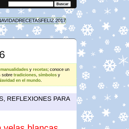
NAVIDAD
RECETAS
FELIZ 2017
6
,
manualidades
y
recetas
; conoce un
s sobre
tradiciones
,
símbolos
y
Navidad en el mundo
.
S, REFLEXIONES PARA
 velas blancas