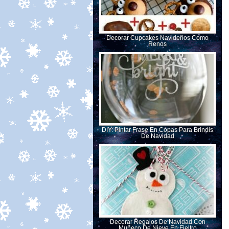
Decorar Cupcakes Navideños Como
Renos
DIY: Pintar Frase En Copas Para Brindis
De Navidad
Decorar Regalos De Navidad Con
Muñeco De Nieve En Fieltro