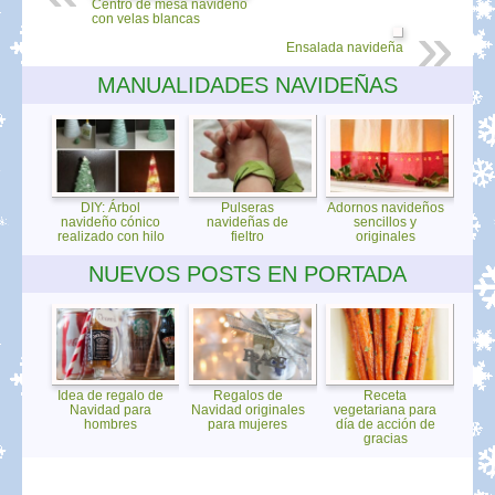
Centro de mesa navideño
con velas blancas
Ensalada navideña
MANUALIDADES NAVIDEÑAS
DIY: Árbol
Pulseras
Adornos navideños
navideño cónico
navideñas de
sencillos y
realizado con hilo
fieltro
originales
NUEVOS POSTS EN PORTADA
Idea de regalo de
Regalos de
Receta
Navidad para
Navidad originales
vegetariana para
hombres
para mujeres
día de acción de
gracias