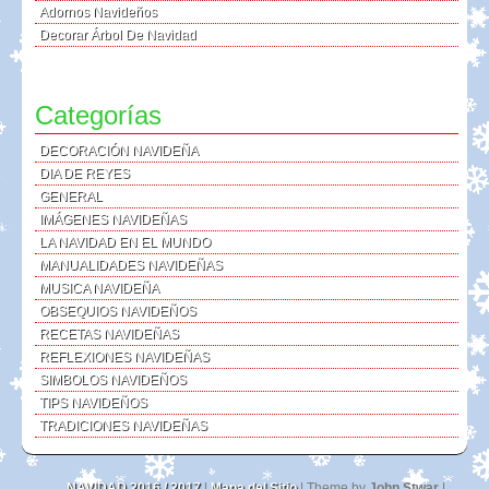
Adornos Navideños
Decorar Árbol De Navidad
Categorías
DECORACIÓN NAVIDEÑA
DIA DE REYES
GENERAL
IMÁGENES NAVIDEÑAS
LA NAVIDAD EN EL MUNDO
MANUALIDADES NAVIDEÑAS
MUSICA NAVIDEÑA
OBSEQUIOS NAVIDEÑOS
RECETAS NAVIDEÑAS
REFLEXIONES NAVIDEÑAS
SIMBOLOS NAVIDEÑOS
TIPS NAVIDEÑOS
TRADICIONES NAVIDEÑAS
NAVIDAD 2016 / 2017
|
Mapa del Sitio
| Theme by
John Stwar
|