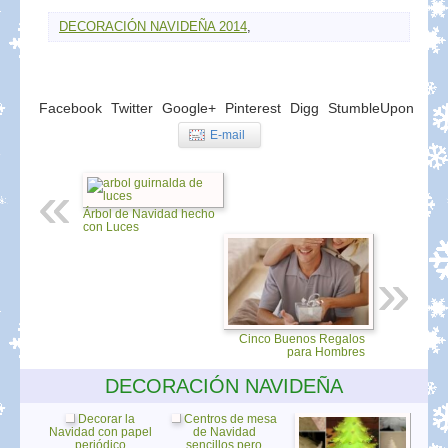
DECORACIÓN NAVIDEÑA 2014
,
Facebook
Twitter
Google+
Pinterest
Digg
StumbleUpon
E-mail
Árbol de Navidad hecho
con Luces
Cinco Buenos Regalos
para Hombres
DECORACIÓN NAVIDEÑA
Decorar la
Centros de mesa
Navidad con papel
de Navidad
periódico
sencillos pero