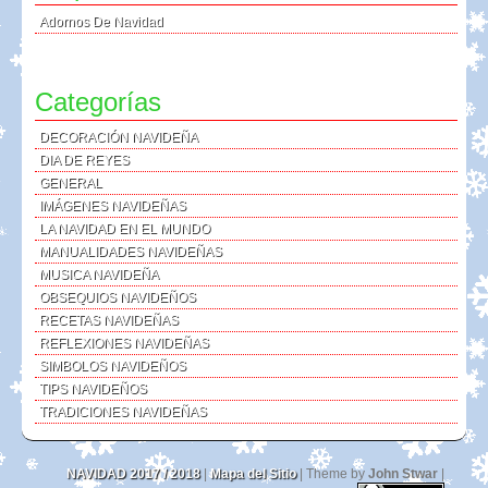
Adornos De Navidad
Categorías
DECORACIÓN NAVIDEÑA
DIA DE REYES
GENERAL
IMÁGENES NAVIDEÑAS
LA NAVIDAD EN EL MUNDO
MANUALIDADES NAVIDEÑAS
MUSICA NAVIDEÑA
OBSEQUIOS NAVIDEÑOS
RECETAS NAVIDEÑAS
REFLEXIONES NAVIDEÑAS
SIMBOLOS NAVIDEÑOS
TIPS NAVIDEÑOS
TRADICIONES NAVIDEÑAS
NAVIDAD 2017 / 2018
|
Mapa del Sitio
| Theme by
John Stwar
|