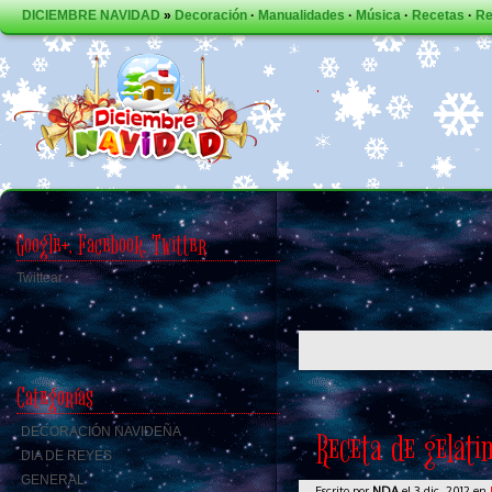
DICIEMBRE NAVIDAD
»
Decoración
·
Manualidades
·
Música
·
Recetas
·
Re
Google+, Facebook, Twitter
Twittear
Categorías
DECORACIÓN NAVIDEÑA
Receta de gelat
DIA DE REYES
GENERAL
Escrito por
NDA
el 3 dic, 2012 en