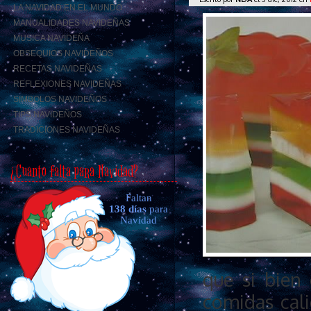
LA NAVIDAD EN EL MUNDO
MANUALIDADES NAVIDEÑAS
MUSICA NAVIDEÑA
OBSEQUIOS NAVIDEÑOS
RECETAS NAVIDEÑAS
REFLEXIONES NAVIDEÑAS
SIMBOLOS NAVIDEÑOS
TIPS NAVIDEÑOS
TRADICIONES NAVIDEÑAS
¿Cuanto falta para Navidad?
Faltan
138 días
para
Navidad
que si bien 
comidas cali