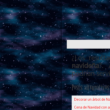
¿Los resul
navideña
?. 
podrían servi
Posts alternativos
Decorar un árbol de N
Cena de Navidad con 