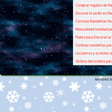
Comprar regalos de Nav
Decorar el Jardín en N
Coronas Navideñas he
Manualidad navidad par
Platos para Decorar la
Cortinas navideñas pa
Los perros y su temor 
Globos decorados par
NAVIDAD 2