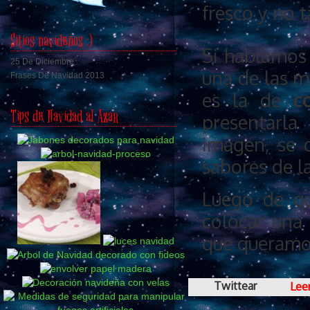
fresco y no 
Sitios navideños :)
Si hablamos 
25 De Diciembre
una de las m
Frases De Navidad 2013
es la de
c
Tips de Navidad al Azar
presentarla
imagen, se 
sabores de la
Luego de qu
colocar una 
que queramo
Twittear
Lee