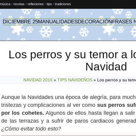
música
·
recetas
·
reflexiones
·
tips
·
tradiciones
DICIEMBRE 25
MANUALIDADES
DECORACIÓN
FRASES 
Los perros y su temor a 
Navidad
NAVIDAD 2016
»
TIPS NAVIDEÑOS
»
Los perros y su tem
Aunque la Navidades una época de alegría, para much
tristezas y complicaciones al ver como
sus perros suf
por los cohetes.
Algunos de ellos hasta llegan a salir
de las terrazas y a sufrir de paros cardiacos genera
¿Cómo evitar todo esto?