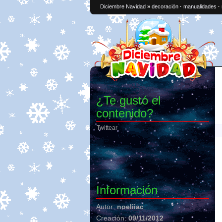
Diciembre Navidad
»
decoración
·
manualidades
·
¿Te gustó el
contenido?
Twittear
Información
Autor:
noeliiac
Creación:
09/11/2012