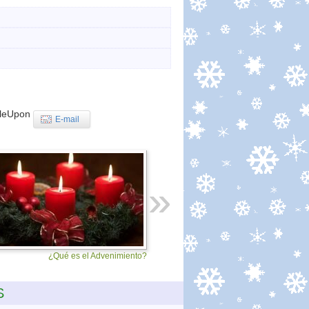
leUpon
E-mail
¿Qué es el Advenimiento?
S