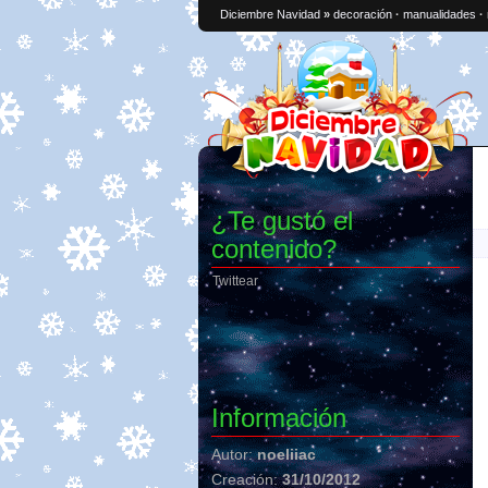
Diciembre Navidad
»
decoración
·
manualidades
·
¿Te gustó el
contenido?
Twittear
Información
Autor:
noeliiac
Creación:
31/10/2012