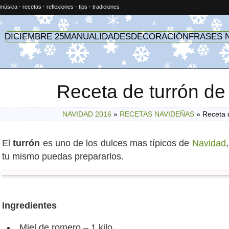
música
·
recetas
·
reflexiones
·
tips
·
tradiciones
DICIEMBRE 25
MANUALIDADES
DECORACIÓN
FRASES 
Receta de turrón de
NAVIDAD 2016
»
RECETAS NAVIDEÑAS
»
Receta 
El
turrón
es uno de los dulces mas típicos de
Navidad
tu mismo puedas prepararlos.
Ingredientes
Miel de romero – 1 kilo