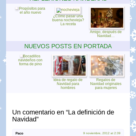
Propósitos para
el año nuevo
¿Cómo pasar una
buena nochevieja?
La receta
Amigo, después de
Navidad…
NUEVOS POSTS EN PORTADA
Bocadillos
navideños con
forma de pino
Idea de regalo de
Regalos de
Navidad para
Navidad originales
hombres
para mujeres
Un comentario en “La definición de
Navidad”
Paco
9 noviembre, 2012 at 2:39