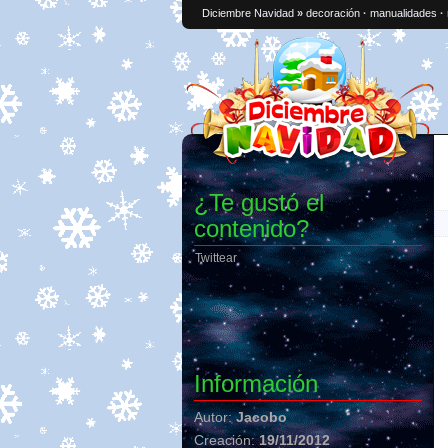
Diciembre Navidad
»
decoración
·
manualidades
·
¿Te gustó el
contenido?
Twittear
Información
Autor:
Jacobo
Creación:
19/11/2012