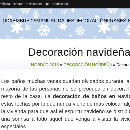
música
·
recetas
·
reflexiones
·
tips
·
tradiciones
DICIEMBRE 25
MANUALIDADES
DECORACIÓN
FRASES 
Decoración navideña
NAVIDAD 2016
»
DECORACIÓN NAVIDEÑA
»
Decora
Los baños muchas veces quedan olvidados durante l
mayoría de las personas no se preocupa en decorarlo
resto de la casa. La
decoración de baños en Navi
estas fechas por lo que nunca viene de más colocar al
la vivienda para que así el espíritu navideño se distri
una sonrisa a todo aquel que venga a visitar la viv
especiales.