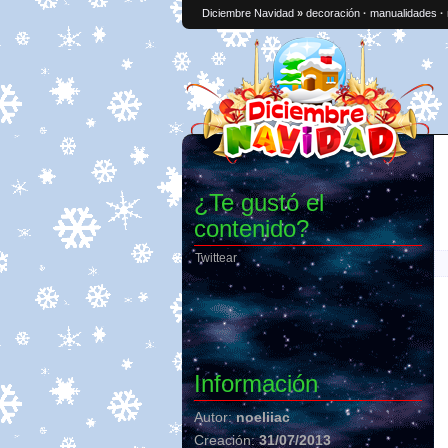
Diciembre Navidad
»
decoración
·
manualidades
·
¿Te gustó el
contenido?
Twittear
Información
Autor:
noeliiac
Creación:
31/07/2013