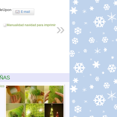
leUpon
E-mail
Manualidad navidad para imprimir
EÑAS
ico