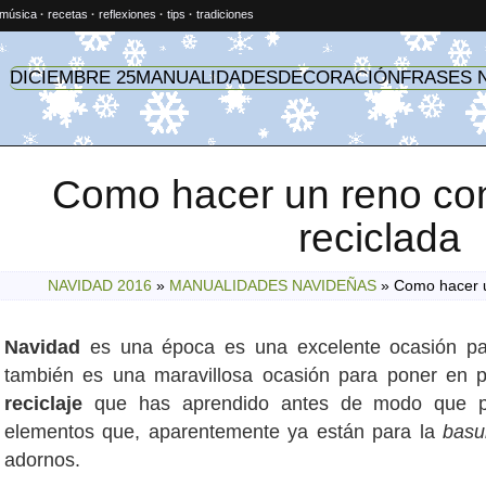
música
·
recetas
·
reflexiones
·
tips
·
tradiciones
DICIEMBRE 25
MANUALIDADES
DECORACIÓN
FRASES 
Como hacer un reno con
reciclada
NAVIDAD 2016
»
MANUALIDADES NAVIDEÑAS
»
Como hacer u
Navidad
es una época es una excelente ocasión p
también es una maravillosa ocasión para poner en p
reciclaje
que has aprendido antes de modo que p
elementos que, aparentemente ya están para la
basu
adornos.