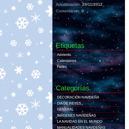
Actualización:
29/11/2012
Comentarios:
0
Etiquetas
Adviento
Calendarios
Fieltro
Categorías
DECORACIÓN NAVIDEÑA
DIA DE REYES
GENERAL
IMÁGENES NAVIDEÑAS
LA NAVIDAD EN EL MUNDO
MANUALIDADES NAVIDEÑAS