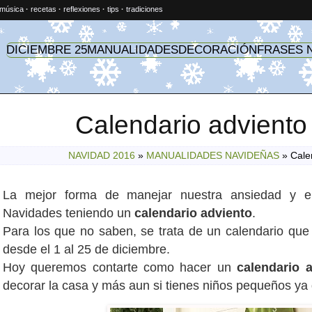
música
·
recetas
·
reflexiones
·
tips
·
tradiciones
DICIEMBRE 25
MANUALIDADES
DECORACIÓN
FRASES 
Calendario adviento e
NAVIDAD 2016
»
MANUALIDADES NAVIDEÑAS
»
Calen
La mejor forma de manejar nuestra ansiedad y e
Navidades teniendo un
calendario adviento
.
Para los que no saben, se trata de un calendario que
desde el 1 al 25 de diciembre.
Hoy queremos contarte como hacer un
calendario a
decorar la casa y más aun si tienes niños pequeños ya 