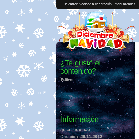
Diciembre Navidad
»
decoración
·
manualidades
·
¿Te gustó el
contenido?
Twittear
Información
Autor:
noeliiac
Creación:
29/11/2012