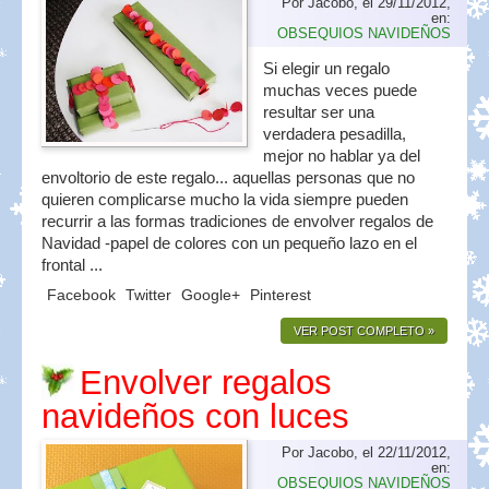
Por Jacobo, el 29/11/2012,
en:
OBSEQUIOS NAVIDEÑOS
Si elegir un regalo
muchas veces puede
resultar ser una
verdadera pesadilla,
mejor no hablar ya del
envoltorio de este regalo... aquellas personas que no
quieren complicarse mucho la vida siempre pueden
recurrir a las formas tradiciones de envolver regalos de
Navidad -papel de colores con un pequeño lazo en el
frontal ...
Facebook
Twitter
Google+
Pinterest
VER POST COMPLETO »
Envolver regalos
navideños con luces
Por Jacobo, el 22/11/2012,
en:
OBSEQUIOS NAVIDEÑOS