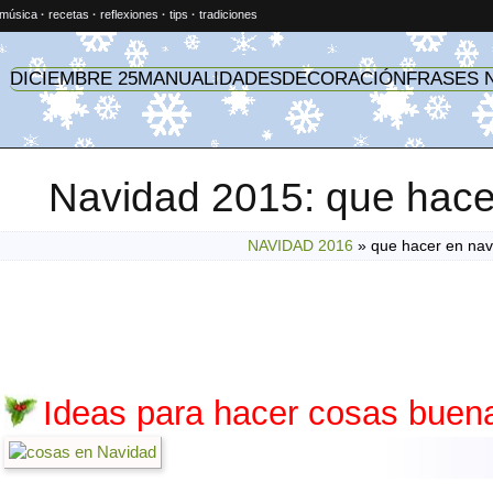
música
·
recetas
·
reflexiones
·
tips
·
tradiciones
DICIEMBRE 25
MANUALIDADES
DECORACIÓN
FRASES 
Navidad 2015: que hace
NAVIDAD 2016
»
que hacer en nav
Ideas para hacer cosas buen