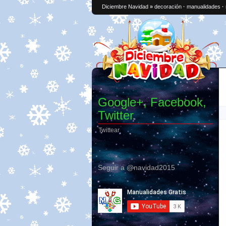
Diciembre Navidad
»
decoración
·
manualidades
·
Google+, Facebook,
Twitter
Twittear
Seguir a @navidad2015