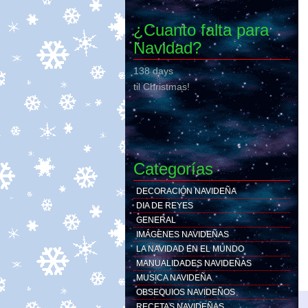
¿Cuanto falta para
Navidad?
138 days
til Christmas!
Categorías
DECORACIÓN NAVIDEÑA
DIA DE REYES
GENERAL
IMÁGENES NAVIDEÑAS
LA NAVIDAD EN EL MUNDO
MANUALIDADES NAVIDEÑAS
MUSICA NAVIDEÑA
OBSEQUIOS NAVIDEÑOS
RECETAS NAVIDEÑAS